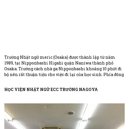
Trường Nhật ngữ meric (Osaka) được thành lập từ năm
1989, tại Nipponbashi Higahi quận Naniwa thành phố
Osaka. Trường cách nhà ga Nipponbashi khoảng 10 phút đi
bộ nên rất thuận tiện cho việc đi lại của học sinh. Phía đông
trường là khi phố Shitadera với rất nhiều ngôi chùa cổ nằm
san sát nhau. Đây là điểm du lịch hấp dẫn đối với khách
HỌC VIỆN NHẬT NGỮ ECC TRƯỜNG NAGOYA
nước ngoài. Phía tây trường là khu phố bán đồ điện tử
Nipponbashi. Phía Bắc trường là khu chợ Kuramon được
mệnh danh là nhà bếp của Osaka. Nhìn về phía nam của
trường, có thể nhìn thấy tòa tháp Tsutenkaku nổi tiếng.