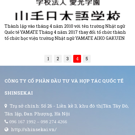
Thành lập vào tháng 4 năm 2010 với tên trường Nhật ngữ
Quốc tế YAMATE Tháng 4 năm 2017 thay đổi tổ chức thành
tổ chức học viện trường Nhật ngữ YAMATE AIKO GAKUEN
1
2
3
4
5
CÔNG TY CỔ PHẦN ĐẦU TƯ VÀ HỢP TÁC QUỐC TẾ
SHINSEKAI
Trụ sở chính: Số 26 - Liền kề 3, khu đô thịTân Tây Đô,
Tân lập, Đan Phượng, Hà Nội
096 167 1992 – 098 274 4266
http://shinsekai.vn/