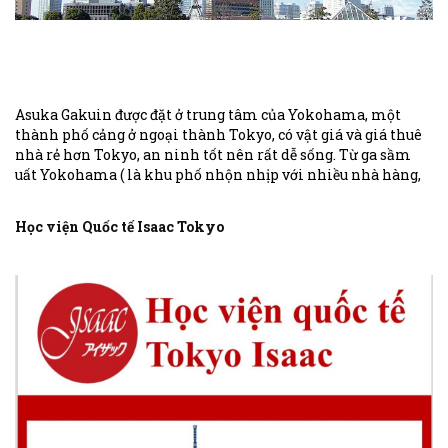
Asuka Gakuin được đặt ở trung tâm của Yokohama, một
thành phố cảng ở ngoại thành Tokyo, có vật giá và giá thuê
nhà rẻ hơn Tokyo, an ninh tốt nên rất dễ sống. Từ ga sầm
uất Yokohama ( là khu phố nhộn nhịp với nhiều nhà hàng,
cửa hàng kinh doanh) đi tàu cách 2 ga đến ga Hinodecho,
xuống ga đi bộ 30 giây sẽ đến trường nên giao thông rất
Học viện Quốc tế Isaac Tokyo
thuận lợi.