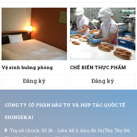
Vệ sinh buồng phòng
CHẾ BIẾN THỰC PHẨM
khách sạn, văn phòng
Đăng ký
Đăng ký
CÔNG TY CỔ PHẦN ĐẦU TƯ VÀ HỢP TÁC QUỐC TẾ
SHINSEKAI
Trụ sở chính: Số 26 - Liền kề 3, khu đô thịTân Tây Đô,