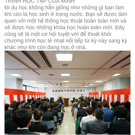
TRÌNH HỌC TẬP CỦA MÌNH
Đi du học không hẳn giống như những gì bạn làm
khi còn là học sinh ở trong nước. Bạn sẽ được làm
quen với một hệ thống học thuật hoàn toàn mới và
sẽ được học những khóa học hoàn toàn mới. Đây
cũng sẽ là một cơ hội tuyệt với để thoát khỏi
chương trình học tẻ nhạt nối tiếp từ kỳ này sang kỳ
khác như khi còn đang học ở nhà.