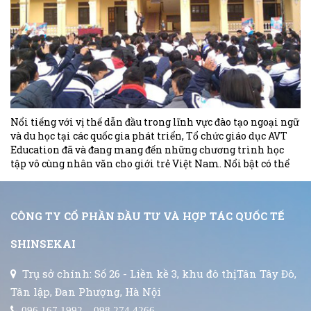
Nổi tiếng với vị thế dẫn đầu trong lĩnh vực đào tạo ngoại ngữ
và du học tại các quốc gia phát triển, Tổ chức giáo dục AVT
Education đã và đang mang đến những chương trình học
tập vô cùng nhân văn cho giới trẻ Việt Nam. Nổi bật có thể
kể đến việc dạy ngoại ngữ miễn phí trên nhiều tỉnh thành.
CÔNG TY CỔ PHẦN ĐẦU TƯ VÀ HỢP TÁC QUỐC TẾ
SHINSEKAI
Trụ sở chính: Số 26 - Liền kề 3, khu đô thịTân Tây Đô,
Tân lập, Đan Phượng, Hà Nội
096 167 1992 – 098 274 4266