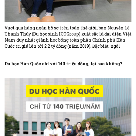
Vượt qua hàng ngàn hồ sơ trên toàn thế giới, bạn Nguyễn Lê
Thanh Thúy (Du học sinh ICOGroup) xuất sắc là đại diện Việt
Nam duy nhất giành học bổng toàn phần Chính phủ Hàn
Quốc trị giá lên tới 2,2 tỷ đồng (năm 2019). Đặc biệt, ngôi
trường mà Thúy sắp theo học từng là nơi sản sinh ra những
“idol quốc dân” của Hàn Quốc như G-Dragon, B Rain...
Du học Hàn Quốc chỉ với 140 triệu đồng, tại sao không?