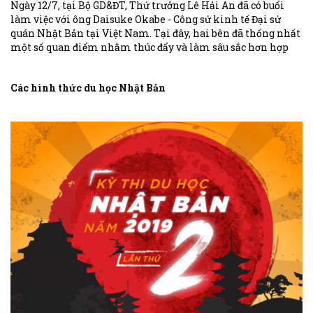
Ngày 12/7, tại Bộ GD&ĐT, Thứ trưởng Lê Hải An đã có buổi
làm việc với ông Daisuke Okabe - Công sứ kinh tế Đại sứ
quán Nhật Bản tại Việt Nam. Tại đây, hai bên đã thống nhất
một số quan điểm nhằm thúc đẩy và làm sâu sắc hơn hợp
tác trong lĩnh vực giáo dục giữa hai quốc gia và giải pháp
nhằm siết chặt quản lý hoạt động tư vấn du học Nhật Bản.
Các hình thức du học Nhật Bản