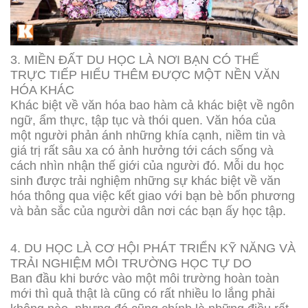
3. MIỀN ĐẤT DU HỌC LÀ NƠI BẠN CÓ THỂ
TRỰC TIẾP HIỂU THÊM ĐƯỢC MỘT NỀN VĂN
HÓA KHÁC
Khác biệt về văn hóa bao hàm cả khác biệt về ngôn
ngữ, ẩm thực, tập tục và thói quen. Văn hóa của
một người phản ánh những khía cạnh, niềm tin và
giá trị rất sâu xa có ảnh hưởng tới cách sống và
cách nhìn nhận thế giới của người đó. Mỗi du học
sinh được trải nghiệm những sự khác biệt về văn
hóa thông qua việc kết giao với bạn bè bốn phương
và bản sắc của người dân nơi các bạn ấy học tập.
4. DU HỌC LÀ CƠ HỘI PHÁT TRIỂN KỸ NĂNG VÀ
TRẢI NGHIỆM MÔI TRƯỜNG HỌC TỰ DO
Ban đầu khi bước vào một môi trường hoàn toàn
mới thì quả thật là cũng có rất nhiều lo lắng phải