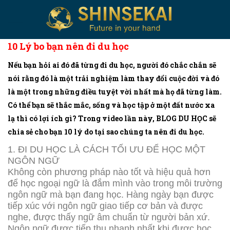
10 Lý bo bạn nên đi du học
Nếu bạn hỏi ai đó đã từng đi du học, người đó chắc chắn sẽ
nói rằng đó là một trải nghiệm làm thay đổi cuộc đời và đó
là một trong những điều tuyệt vời nhất mà họ đã từng làm.
Có thể bạn sẽ thắc mắc, sống và học tập ở một đất nước xa
lạ thì có lợi ích gì? Trong video lần này, BLOG DU HỌC sẽ
chia sẻ cho bạn 10 lý do tại sao chúng ta nên đi du học.
1. ĐI DU HỌC LÀ CÁCH TỐI ƯU ĐỂ HỌC MỘT
NGÔN NGỮ
Không còn phương pháp nào tốt và hiệu quả hơn
để học ngoại ngữ là đắm mình vào trong môi trường
ngôn ngữ mà bạn đang học. Hàng ngày bạn được
tiếp xúc với ngôn ngữ giao tiếp cơ bản và được
nghe, được thấy ngữ âm chuẩn từ người bản xứ.
Ngôn ngữ được tiếp thu nhanh nhất khi được học