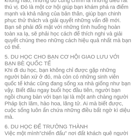
không nào, nhưng đó cũng chính là những điều rất
thú vị. Đó là một cơ hội giúp bạn khám phá ra điểm
mạnh và khả năng của bản thân, giúp bạn chinh
phục thử thách và giải quyết những vấn đề mới.
Bạn sẽ phải đối mặt với những tình huống hoàn
toàn xa lạ, sẽ phải học cách để thích nghi và giải
quyết chúng theo những cách hiệu quả nhất mà bạn
có thể.
5. DU HỌC CHO BẠN CƠ HỘI GIAO LƯU VỚI
BẠN BÈ QUỐC TẾ
Khi đi du học, bạn không chỉ được gặp những
người bản xứ ở đó, mà còn có những sinh viên
quốc tế khác cũng đang sống xa nhà giống như bạn
vậy. Biết đâu ngay buổi học đầu tiên, người bạn
ngồi chung bàn với bạn lại là một anh chàng người
Pháp lịch lãm, hào hoa, lãng tử. Ai mà biết được,
cuộc sống luôn ẩn chứa những điều bất ngờ kì diệu
mà.
6. DU HỌC ĐỂ TRƯỞNG THÀNH
Việc một mình”chiến đấu” nơi đất khách quê người