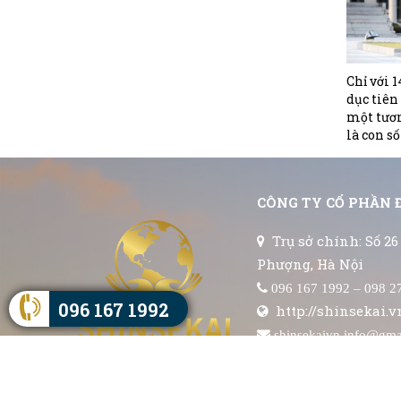
Chỉ với 1
dục tiên
một tươn
là con số
CÔNG TY CỔ PHẦN 
Trụ sở chính: Số 26
Phượng, Hà Nội
096 167 1992 – 098 2
096 167 1992
http://shinsekai.v
shinsekaivn.info@gma
Chịu trách nhiệm qu