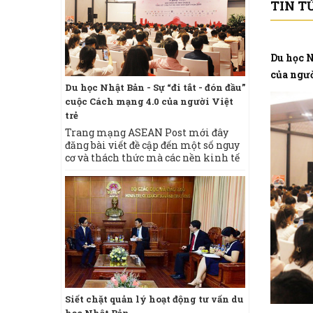
TIN T
linh kiện điện tử
Liên hệ
Du học N
ĐƠN HÀNG MỘC NỘI
của ngườ
THẤT
Du học Nhật Bản - Sự “đi tắt - đón đầu”
Các hình thức
Liên hệ
cuộc Cách mạng 4.0 của người Việt
Theo nghiên c
trẻ
du học sinh N
ra rằng số lượ
Trang mạng ASEAN Post mới đây
ĐƠN HÀNG HÀN XÌ
đăng ký học tạ
đăng bài viết đề cập đến một số nguy
Nhật hoặc nh
cơ và thách thức mà các nền kinh tế
Liên hệ
tăng 12%, tro
ASEAN sẽ phải đối mặt trong Cuộc
gia có số lượ
cách mạng công nghiệp thứ tư (Cách
2 tại Nhật với
mạng công nghiệp 4.0).
(tháng 5/2018
Du học sinh V
giành học bổ
Siết chặt quản lý hoạt động tư vấn du
trường cũ của