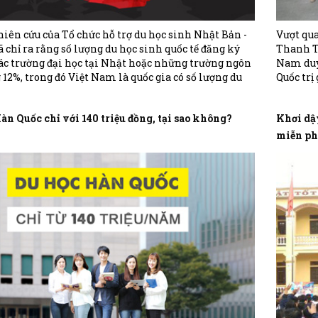
iên cứu của Tổ chức hỗ trợ du học sinh Nhật Bản -
Vượt qua
 chỉ ra rằng số lượng du học sinh quốc tế đăng ký
Thanh Th
các trường đại học tại Nhật hoặc những trường ngôn
Nam duy
 12%, trong đó Việt Nam là quốc gia có số lượng du
Quốc trị 
 đứng thứ 2 tại Nhật với 72.354 du học sinh (tháng
trường m
“idol qu
àn Quốc chỉ với 140 triệu đồng, tại sao không?
Khơi dậ
miễn ph