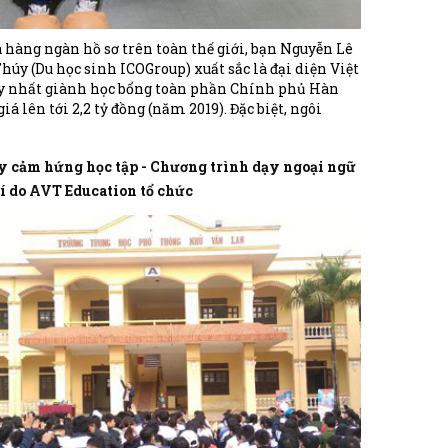
 hàng ngàn hồ sơ trên toàn thế giới, bạn Nguyễn Lê
úy (Du học sinh ICOGroup) xuất sắc là đại diện Việt
 nhất giành học bổng toàn phần Chính phủ Hàn
giá lên tới 2,2 tỷ đồng (năm 2019). Đặc biệt, ngôi
à Thúy sắp theo học từng là nơi sản sinh ra những
ốc dân” của Hàn Quốc như G-Dragon, B Rain...
y cảm hứng học tập - Chương trình dạy ngoại ngữ
í do AVT Education tổ chức