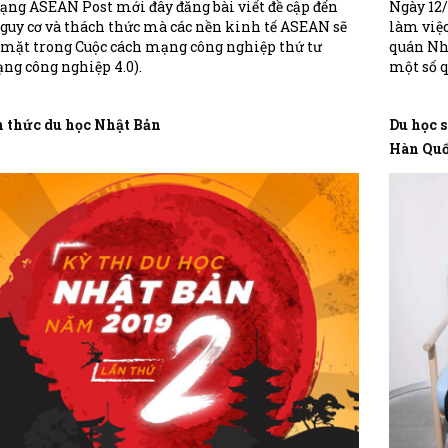
 ngàn hồ sơ trên toàn
ng ASEAN Post mới đây đăng bài viết đề cập đến
Ngày 12/
 Nguyễn Lê Thanh Thúy
guy cơ và thách thức mà các nền kinh tế ASEAN sẽ
làm việc
ICOGroup) xuất sắc là
 mặt trong Cuộc cách mạng công nghiệp thứ tư
quán Nhậ
 Nam duy nhất giành
ng công nghiệp 4.0).
một số 
n phần Chính phủ Hàn
tác tron
ên tới 2,2 tỷ đồng (năm
nhằm siế
ệt, ngôi trường mà Thúy
h thức du học Nhật Bản
Du học 
ừng là nơi sản sinh ra
uốc dân” của Hàn Quốc
Hàn Quố
B Rain...