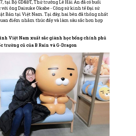
7, tại Bộ GD&ĐT, Thứ trưởng Lê Hải An đã có buổi
 với ông Daisuke Okabe - Công sứ kinh tế Đại sứ
t Bản tại Việt Nam. Tại đây, hai bên đã thống nhất
quan điểm nhằm thúc đẩy và làm sâu sắc hơn hợp
g lĩnh vực giáo dục giữa hai quốc gia và giải pháp
t chặt quản lý hoạt động tư vấn du học Nhật Bản.
sinh Việt Nam xuất sắc giành học bổng chính phủ
c trường cũ của B Rain và G-Dragon