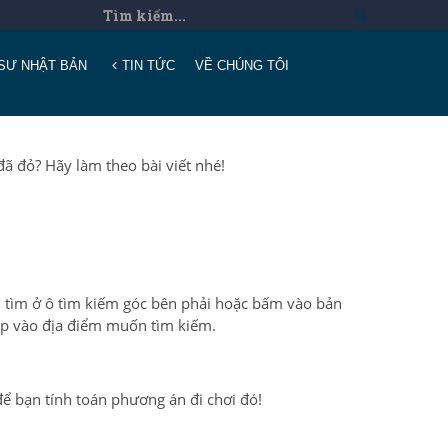
SƯ NHẬT BẢN
TIN TỨC
VỀ CHÚNG TÔI
ã đỏ? Hãy làm theo bài viết nhé!
n tìm ở ô tìm kiếm góc bên phải hoặc bấm vào bản
iếp vào địa điểm muốn tìm kiếm.
 để bạn tính toán phương án đi chơi đó!