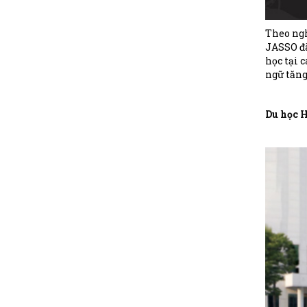
Theo ngh
JASSO đã
học tại 
ngữ tăng
học sinh
5/2018)
Du học H