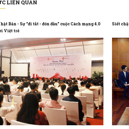
ỨC LIÊN QUAN
hật Bản - Sự “đi tắt - đón đầu” cuộc Cách mạng 4.0
Siết chặ
i Việt trẻ
 du học Nhật Bản
ứu của Tổ chức hỗ trợ
hật Bản - JASSO đã chỉ
ng du học sinh quốc tế
i các trường đại học tại
ững trường ngôn ngữ
ng đó Việt Nam là quốc
ng du học sinh đứng thứ
 72.354 du học sinh
)
iệt Nam xuất sắc
ng chính phủ Hàn Quốc
 B Rain và G-Dragon