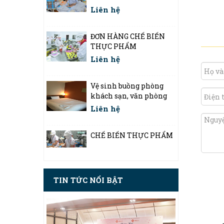
ĐƠN HÀNG CHẾ BIẾN
THỰC PHẨM
Liên hệ
Vệ sinh buồng phòng
khách sạn, văn phòng
Liên hệ
CHẾ BIẾN THỰC PHẨM
Liên hệ
Đơn hàng kỹ sư cơ khí
TIN TỨC NỔI BẬT
Liên hệ
Đơn hàng kỹ sư lắp ráp