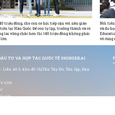
40 triệu đồng, cho con cơ hội tiếp cận với nền giáo
Nổi tiến
 tiến tại Hàn Quốc. Để con tự lập, trưởng thành và có
và du họ
g lai vững chắc hơn thì 140 triệu đồng không phải
Educati
 lớn.
vô cùng 
đến việc
ĐẦU TƯ VÀ HỢP TÁC QUỐC TẾ SHINSEKAI
 - Liền kề 3, khu đô thịTân Tây Đô, Tân lập, Đan
74 4266
n/
il.com
ản lý nội dung: Ông Nguyễn Đức Phương