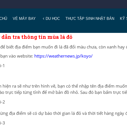
CHỦ
VÉ MÁY BAY
DU HỌC
THỰC TẬP SINH NHẬT BẢN
KỸ 
dẫn tra thông tin mùa lá đỏ
để biết địa điểm bạn muốn đi lá đã đổi màu chưa, còn xanh hay đ
 bạn vào website:
https://weathernews.jp/koyo/
 hiện ra sẽ như trên hình vẽ, bạn có thể nhập tên địa điểm muố
ào trực tiếp từng tỉnh để mở bản đồ nhỏ. Sau đó bạn bấm trực t
từng địa điểm sẽ có dự báo thời gian lá đỏ và thời tiết hàng ngày