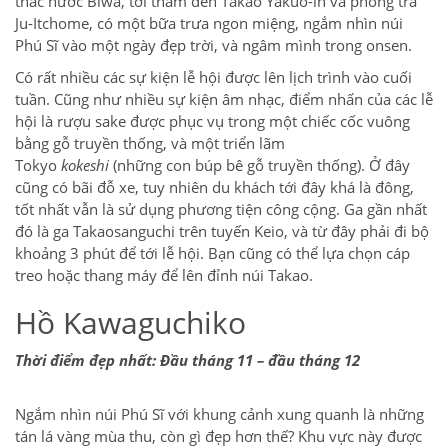
thác nước Biwa, tới thăm đền Takao Yakuo-in và phòng trà
Ju-Itchome, có một bữa trưa ngon miệng, ngắm nhìn núi
Phú Sĩ vào một ngày đẹp trời, và ngâm mình trong onsen.
Có rất nhiều các sự kiện lễ hội được lên lịch trình vào cuối
tuần. Cũng như nhiều sự kiện âm nhạc, điểm nhấn của các lễ
hội là rượu sake được phục vụ trong một chiếc cốc vuông
bằng gỗ truyền thống, và một triển lãm
Tokyo
kokeshi
(những con búp bê gỗ truyền thống). Ở đây
cũng có bãi đỗ xe, tuy nhiên du khách tới đây khá là đông,
tốt nhất vẫn là sử dụng phương tiện công cộng. Ga gần nhất
đó là ga Takaosanguchi trên tuyến Keio, và từ đây phải đi bộ
khoảng 3 phút để tới lễ hội. Bạn cũng có thể lựa chọn cáp
treo hoặc thang máy để lên đỉnh núi Takao.
Hồ Kawaguchiko
Thời điểm đẹp nhất: Đầu tháng 11 – đầu tháng 12
Ngắm nhìn núi Phú Sĩ với khung cảnh xung quanh là những
tán lá vàng mùa thu, còn gì đẹp hơn thế? Khu vực này được