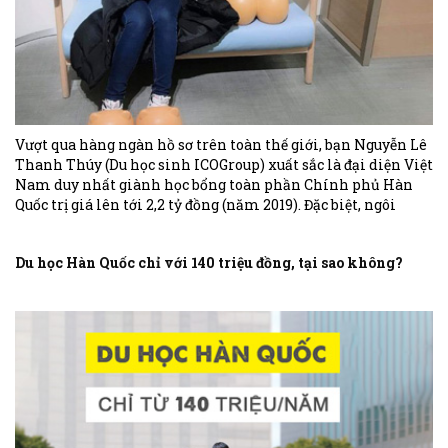
Vượt qua hàng ngàn hồ sơ trên toàn thế giới, bạn Nguyễn Lê
Thanh Thúy (Du học sinh ICOGroup) xuất sắc là đại diện Việt
Nam duy nhất giành học bổng toàn phần Chính phủ Hàn
Quốc trị giá lên tới 2,2 tỷ đồng (năm 2019). Đặc biệt, ngôi
trường mà Thúy sắp theo học từng là nơi sản sinh ra những
“idol quốc dân” của Hàn Quốc như G-Dragon, B Rain...
Du học Hàn Quốc chỉ với 140 triệu đồng, tại sao không?