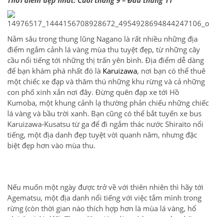
Thời điểm đẹp nhất: Cuối tháng 9 – Đầu tháng 11
Nằm sâu trong thung lũng Nagano là rất nhiều những địa
điểm ngắm cảnh lá vàng mùa thu tuyệt đẹp, từ những cây
cầu nổi tiếng tới những thị trấn yên bình. Địa điểm dễ dàng
để bạn khám phá nhất đó là
Karuizawa
, nơi bạn có thể thuê
một chiếc xe đạp và thăm thú những khu rừng và cả những
con phố xinh xắn nơi đây. Đừng quên đạp xe tới Hồ
Kumoba, một khung cảnh lạ thường phản chiếu những chiếc
lá vàng và bầu trời xanh. Bạn cũng có thể bắt tuyến xe bus
Karuizawa-Kusatsu từ ga để đi ngắm thác nước Shiraito nổi
tiếng, một địa danh đẹp tuyệt vời quanh năm, nhưng đặc
biệt đẹp hơn vào mùa thu.
Nếu muốn một ngày được trở về với thiên nhiên thì hãy tới
Agematsu, một địa danh nổi tiếng với việc tắm mình trong
rừng (còn thời gian nào thích hợp hơn là mùa lá vàng, hổ