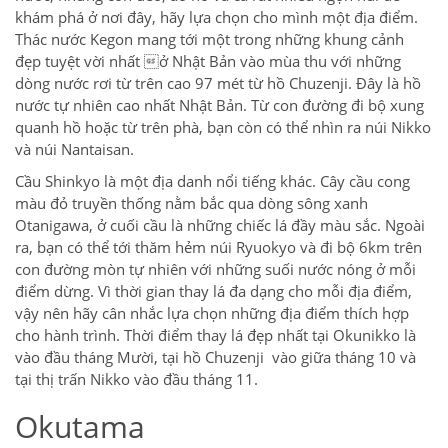
khám phá ở nơi đây, hãy lựa chọn cho mình một địa điểm.
Thác nước Kegon mang tới một trong những khung cảnh
đẹp tuyệt vời nhất ở Nhật Bản vào mùa thu với những
dòng nước rơi từ trên cao 97 mét từ hồ Chuzenji. Đây là hồ
nước tự nhiên cao nhất Nhật Bản. Từ con đường đi bộ xung
quanh hồ hoặc từ trên phà, bạn còn có thể nhìn ra núi Nikko
và núi Nantaisan.
Cầu Shinkyo là một địa danh nổi tiếng khác. Cây cầu cong
màu đỏ truyền thống nằm bắc qua dòng sông xanh
Otanigawa, ở cuối cầu là những chiếc lá đầy màu sắc. Ngoài
ra, bạn có thể tới thăm hẻm núi Ryuokyo và đi bộ 6km trên
con đường mòn tự nhiên với những suối nước nóng ở mỗi
điểm dừng. Vì thời gian thay lá đa dạng cho mỗi địa điểm,
vậy nên hãy cân nhắc lựa chọn những địa điểm thích hợp
cho hành trình. Thời điểm thay lá đẹp nhất tại Okunikko là
vào đầu tháng Mười, tại hồ Chuzenji vào giữa tháng 10 và
tại thị trấn Nikko vào đầu tháng 11.
Okutama