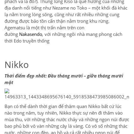
phách và lá đỏ?). Thung lũng Kiso là quê hương của những
địa danh nổi tiếng như Nezame no Toko – một khối đá khác
lạ nằm trong lòng sông, cũng như rất nhiều những cung
đường được bảo tồn cẩn thận nằm trong khu rừng.
Agematsu là một thị trấn nằm trên con
đường
Nakasendo
,
với những ngôi nhà mang phong cách
thời Edo truyền thống
Nikko
Thời điểm đẹp nhất: Đầu tháng mười – giữa tháng mười
một
Bạn có thể dành thời gian để thăm quan Nikko bất cứ lúc
nào trong năm, tuy nhiên, Nikko thực sự nên đi thăm vào
mùa thu, với những thác nước chảy và những ngọn núi được
bao phủ bởi vô vàn những cây lá vàng. Có vô số những thác
nước, những con đèo, ao hồ và cả rất nhiều ngọn núi để