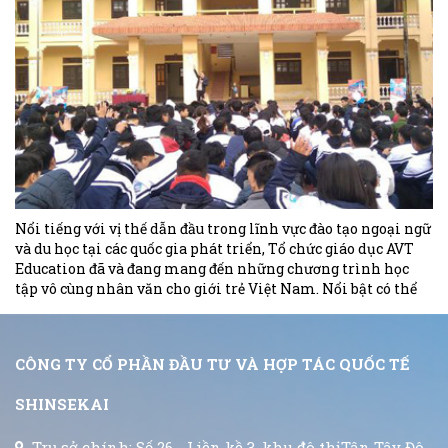
Nổi tiếng với vị thế dẫn đầu trong lĩnh vực đào tạo ngoại ngữ
và du học tại các quốc gia phát triển, Tổ chức giáo dục AVT
Education đã và đang mang đến những chương trình học
tập vô cùng nhân văn cho giới trẻ Việt Nam. Nổi bật có thể
kể đến việc dạy ngoại ngữ miễn phí trên nhiều tỉnh thành.
CÔNG TY CỔ PHẦN ĐẦU TƯ VÀ HỢP TÁC QUỐC TẾ
SHINSEKAI
Trụ sở chính: Số 26 - Liền kề 3, khu đô thịTân Tây Đô,