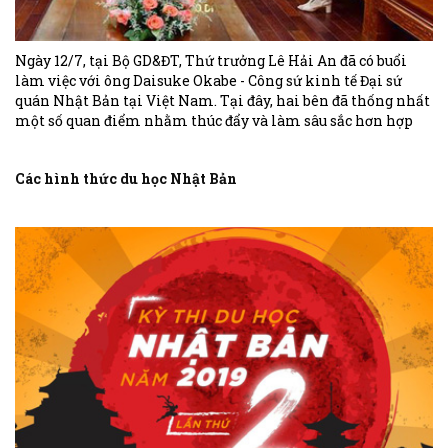
Ngày 12/7, tại Bộ GD&ĐT, Thứ trưởng Lê Hải An đã có buổi
làm việc với ông Daisuke Okabe - Công sứ kinh tế Đại sứ
quán Nhật Bản tại Việt Nam. Tại đây, hai bên đã thống nhất
một số quan điểm nhằm thúc đẩy và làm sâu sắc hơn hợp
tác trong lĩnh vực giáo dục giữa hai quốc gia và giải pháp
nhằm siết chặt quản lý hoạt động tư vấn du học Nhật Bản.
Các hình thức du học Nhật Bản