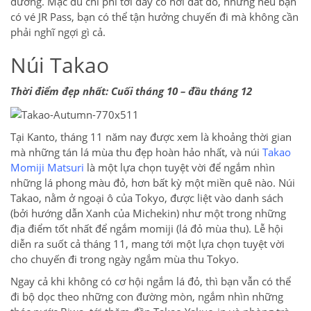
đường. Mặc dù chi phí tới đây có hơi đắt đỏ, nhưng nếu bạn
có vé JR Pass, bạn có thể tận hưởng chuyến đi mà không cần
phải nghĩ ngợi gì cả.
Núi Takao
Thời điểm đẹp nhất: Cuối tháng 10 – đầu tháng 12
Tại Kanto, tháng 11 năm nay được xem là khoảng thời gian
mà những tán lá mùa thu đẹp hoàn hảo nhất, và núi
Takao
Momiji Matsuri
là một lựa chọn tuyệt vời để ngắm nhìn
những lá phong màu đỏ, hơn bất kỳ một miền quê nào. Núi
Takao, nằm ở ngoại ô của Tokyo, được liệt vào danh sách
(bởi hướng dẫn Xanh của Michekin) như một trong những
địa điểm tốt nhất để ngắm momiji (lá đỏ mùa thu). Lễ hội
diễn ra suốt cả tháng 11, mang tới một lựa chọn tuyệt vời
cho chuyến đi trong ngày ngắm mùa thu Tokyo.
Ngay cả khi không có cơ hội ngắm lá đỏ, thì bạn vẫn có thể
đi bộ dọc theo những con đường mòn, ngắm nhìn những