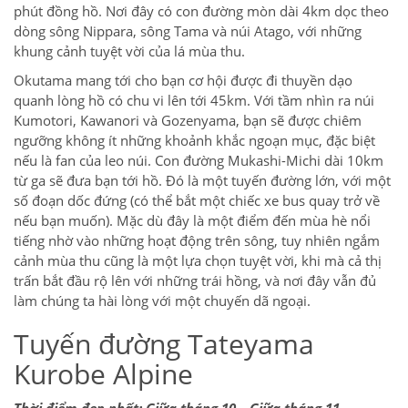
phút đồng hồ. Nơi đây có con đường mòn dài 4km dọc theo
dòng sông Nippara, sông Tama và núi Atago, với những
khung cảnh tuyệt vời của lá mùa thu.
Okutama mang tới cho bạn cơ hội được đi thuyền dạo
quanh lòng hồ có chu vi lên tới 45km. Với tầm nhìn ra núi
Kumotori, Kawanori và Gozenyama, bạn sẽ được chiêm
ngưỡng không ít những khoảnh khắc ngoạn mục, đặc biệt
nếu là fan của leo núi. Con đường Mukashi-Michi dài 10km
từ ga sẽ đưa bạn tới hồ. Đó là một tuyến đường lớn, với một
số đoạn dốc đứng (có thể bắt một chiếc xe bus quay trở về
nếu bạn muốn). Mặc dù đây là một điểm đến mùa hè nổi
tiếng nhờ vào những hoạt động trên sông, tuy nhiên ngắm
cảnh mùa thu cũng là một lựa chọn tuyệt vời, khi mà cả thị
trấn bắt đầu rộ lên với những trái hồng, và nơi đây vẫn đủ
làm chúng ta hài lòng với một chuyến dã ngoại.
Tuyến đường Tateyama
Kurobe Alpine
Thời điểm đẹp nhất: Giữa tháng 10 – Giữa tháng 11