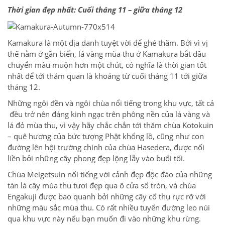
Thời gian đẹp nhất: Cuối tháng 11 – giữa tháng 12
Kamakura là một địa danh tuyệt vời để ghé thăm. Bởi vì vị
thế nằm ở gần biển, lá vàng mùa thu ở Kamakura bắt đầu
chuyển màu muộn hơn một chút, có nghĩa là thời gian tốt
nhất để tới thăm quan là khoảng từ cuối tháng 11 tới giữa
tháng 12.
Những ngôi đền và ngôi chùa nổi tiếng trong khu vực, tất cả
đều trở nên đáng kinh ngạc trên phông nền của lá vàng và
lá đỏ mùa thu, vì vậy hãy chắc chắn tới thăm chùa Kotokuin
– quê hương của bức tượng Phật khổng lồ, cũng như con
đường lên hội trường chính của chùa Hasedera, được nối
liền bởi những cây phong đẹp lộng lẫy vào buổi tối.
Chùa Meigetsuin nổi tiếng với cảnh đẹp độc đáo của những
tán lá cây mùa thu tươi đẹp qua ô cửa sổ tròn, và chùa
Engakuji được bao quanh bởi những cây cổ thụ rực rỡ với
những màu sắc mùa thu. Có rất nhiều tuyến đường leo núi
qua khu vực này nếu bạn muốn đi vào những khu rừng.