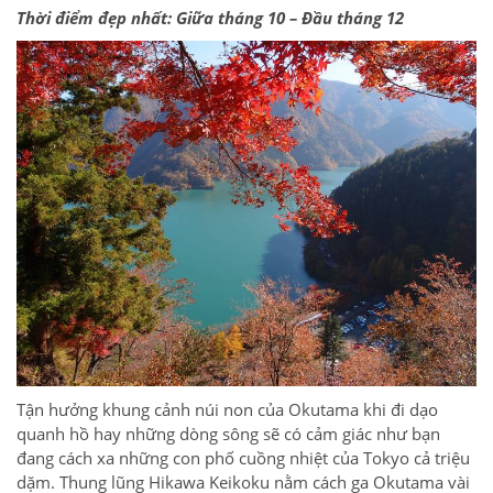
Thời điểm đẹp nhất: Giữa tháng 10 – Đầu tháng 12
Tận hưởng khung cảnh núi non của Okutama khi đi dạo
quanh hồ hay những dòng sông sẽ có cảm giác như bạn
đang cách xa những con phố cuồng nhiệt của Tokyo cả triệu
dặm. Thung lũng Hikawa Keikoku nằm cách ga Okutama vài