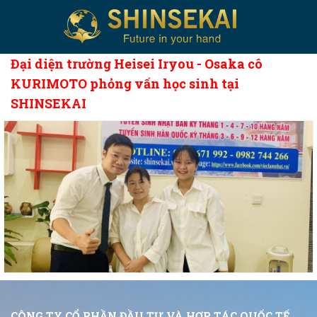
Đại diện trường Heisei Iryou - Osaka cô
KURIMOTO phỏng vấn học sinh tại
SHINSEKAI
CÔNG TY CỔ PHẦN ĐẦU TƯ VÀ HỢP TÁC QUỐC TẾ