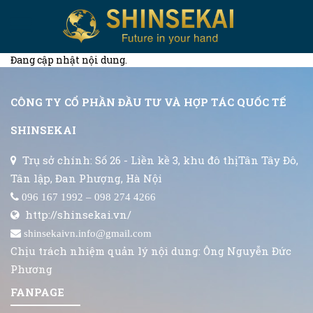
Đang cập nhật nội dung.
CÔNG TY CỔ PHẦN ĐẦU TƯ VÀ HỢP TÁC QUỐC TẾ
SHINSEKAI
Trụ sở chính: Số 26 - Liền kề 3, khu đô thịTân Tây Đô,
Tân lập, Đan Phượng, Hà Nội
096 167 1992 – 098 274 4266
http://shinsekai.vn/
shinsekaivn.info@gmail.com
Chịu trách nhiệm quản lý nội dung: Ông Nguyễn Đức
Phương
FANPAGE