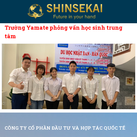
Trường Yamate phỏng vấn học sinh trung
tâm
CÔNG TY CỔ PHẦN ĐẦU TƯ VÀ HỢP TÁC QUỐC TẾ