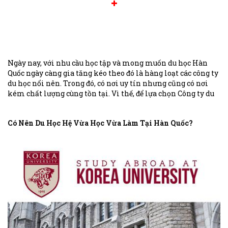
Ngày nay, với nhu cầu học tập và mong muốn du học Hàn
Quốc ngày càng gia tăng kéo theo đó là hàng loạt các công ty
du học nổi nên. Trong đó, có nơi uy tín nhưng cũng có nơi
kém chất lượng cùng tồn tại. Vì thế, để lựa chọn Công ty du
học Hàn Quốc uy tín thì các bạn học viên cũng như phụ
huynh cần tìm hiểu và can nhắc thật kỹ lưỡng nhé!
Có Nên Du Học Hệ Vừa Học Vừa Làm Tại Hàn Quốc?