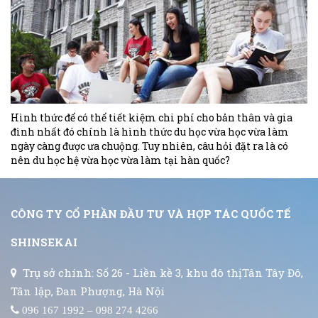
Hình thức để có thể tiết kiệm chi phí cho bản thân và gia
đình nhất đó chính là hình thức du học vừa học vừa làm
ngày càng được ưa chuộng. Tuy nhiên, câu hỏi đặt ra là có
nên du học hệ vừa học vừa làm tại hàn quốc?
CÔNG TY CỔ PHẦN ĐẦU TƯ VÀ HỢP TÁC QUỐC TẾ
SHINSEKAI
Trụ sở chính: Số 26 - Liền kề 3, khu đô thịTân Tây Đô,
Tân lập, Đan Phượng, Hà Nội
096 167 1992 – 098 274 4266