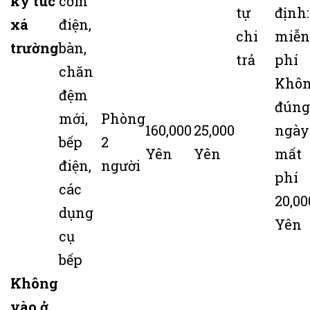
ký túc
cơm
tự
định:
xá
điện,
chi
miễn
trường
bàn,
trả
phí
chăn
Khô
đệm
đúng
mới,
Phòng
160,000
25,000
ngày
bếp
2
Yên
Yên
mất
điện,
người
phí
các
20,00
dụng
Yên
cụ
bếp
Không
vào ở