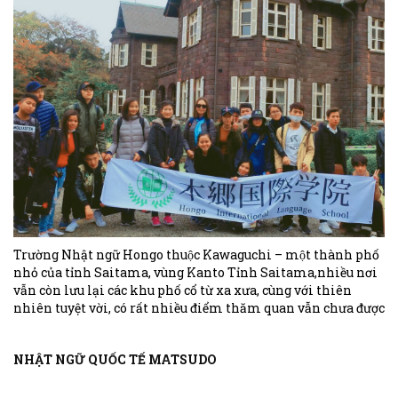
Trường Nhật ngữ Hongo thuộc Kawaguchi – một thành phố
nhỏ của tỉnh Saitama, vùng Kanto Tỉnh Saitama,nhiều nơi
vẫn còn lưu lại các khu phố cổ từ xa xưa, cùng với thiên
nhiên tuyệt vời, có rất nhiều điểm thăm quan vẫn chưa được
nhiều người biết đến. Trong những năm gần đây, loài hoa
Shibazakura ở công viên Hitsujiyama, Phố mua sắm
NHẬT NGỮ QUỐC TẾ MATSUDO
Kawagoe Ichiban Gai (Kawagoe-shi)...