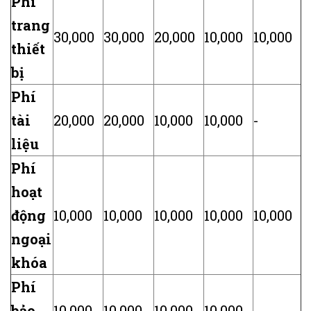
Phí
trang
30,000
30,000
20,000
10,000
10,000
thiết
bị
Phí
tài
20,000
20,000
10,000
10,000
-
liệu
Phí
hoạt
động
10,000
10,000
10,000
10,000
10,000
ngoại
khóa
Phí
bảo
10,000
10,000
10,000
10,000
-