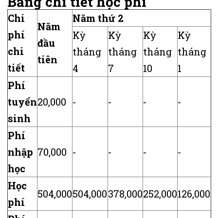
Bảng chi tiết học phí
Chi
Năm thứ 2
Năm
phí
Kỳ
Kỳ
Kỳ
Kỳ
đầu
chi
tháng
tháng
tháng
tháng
tiên
tiết
4
7
10
1
Phí
tuyển
20,000
-
-
-
-
sinh
Phí
nhập
70,000
-
-
-
-
học
Học
504,000
504,000
378,000
252,000
126,000
phí