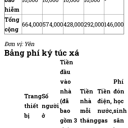
hiễm
Tổng
664,000
574,000
428,000
292,000
146,000
cộng
Đơn vị: Yên
Bảng phí ký túc xá
Tiền
đầu
vào
Phí
nhà
Tiền
Tiền
đón
Trang
Số
(đã
nhà
điện,
học
thiết
người
bao
mỗi
nước,
sinh
bị
ở
gồm 3
tháng
gas
sân