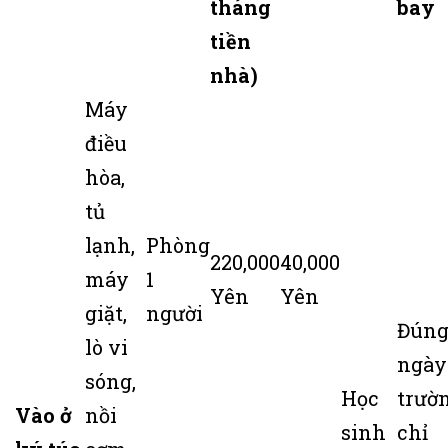
tháng
bay
tiền
nhà)
Máy
điều
hòa,
tủ
lạnh,
Phòng
220,000
40,000
máy
1
Yên
Yên
giặt,
người
Đún
lò vi
ngày
sóng,
Học
trườ
Vào ở
nồi
sinh
chỉ